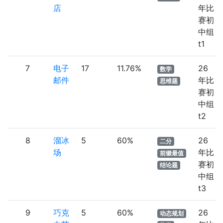
店
年比
赛初
中组
t1
7
电子
17
11.76%
26
数学
邮件
年比
思维题
赛初
中组
t2
8
溜冰
5
60%
26
二分
场
年比
前缀最值
赛初
结论题
中组
t3
9
巧克
5
60%
26
动态规划