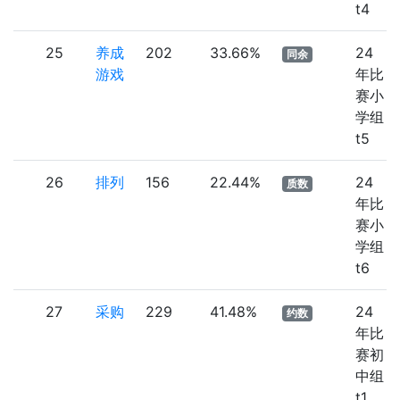
t4
25
养成
202
33.66%
24
同余
游戏
年比
赛小
学组
t5
26
排列
156
22.44%
24
质数
年比
赛小
学组
t6
27
采购
229
41.48%
24
约数
年比
赛初
中组
t1