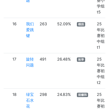
题
赛小
学组
t5
16
我们
263
52.09%
25
模拟
爱跳
年比
键
赛初
中组
t1
17
旋转
491
26.48%
25
枚举
问题
年比
赛初
中组
t2
18
绿宝
298
24.83%
25
前缀和
石水
年比
花
赛初