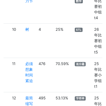
力节
年比
数学
赛初
中组
t4
10
树
4
25%
26
STL
年比
赛初
中组
t5
11
必须
476
70.59%
25
送分题
想象
年比
时间
赛小
紧迫
学组
t1
12
最简
495
53.13%
25
字符串
缩写
年比