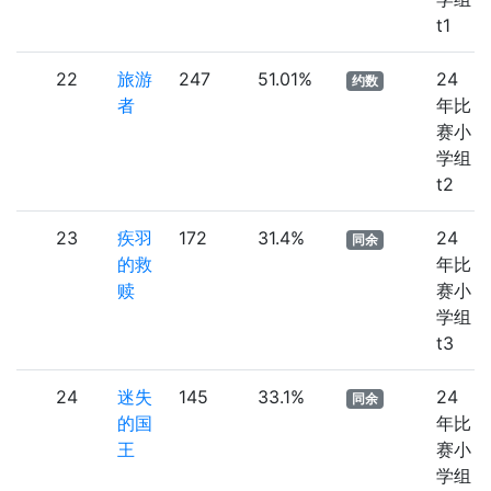
t1
22
旅游
247
51.01%
24
约数
者
年比
赛小
学组
t2
23
疾羽
172
31.4%
24
同余
的救
年比
赎
赛小
学组
t3
24
迷失
145
33.1%
24
同余
的国
年比
王
赛小
学组