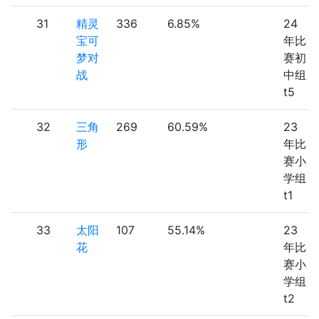
31
精灵
336
6.85%
24
宝可
年比
梦对
赛初
战
中组
t5
32
三角
269
60.59%
23
形
年比
赛小
学组
t1
33
太阳
107
55.14%
23
花
年比
赛小
学组
t2