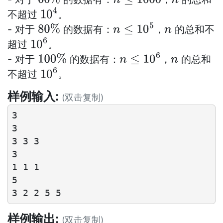
60
%
n
≤
1000
n
不超过
。
10
4
- 对于
的数据有：
，
的总和不
80
%
n
≤
10
5
n
超过
。
10
6
- 对于
的数据有：
，
的总和
100
%
n
≤
10
6
n
不超过
。
10
6
样例输入:
(双击复制)
3

3

3 3 3

3

1 1 1

5

样例输出:
(双击复制)