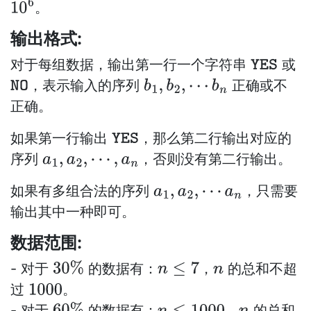
。
10
6
输出格式:
对于每组数据，输出第一行一个字符串
或
YES
，表示输入的序列
正确或不
NO
b
1
,
b
2
,
⋯
b
n
正确。
如果第一行输出
，那么第二行输出对应的
YES
序列
，否则没有第二行输出。
a
1
,
a
2
,
⋯
,
a
n
如果有多组合法的序列
，只需要
a
1
,
a
2
,
⋯
a
n
输出其中一种即可。
数据范围:
- 对于
的数据有：
，
的总和不超
30
%
n
≤
7
n
过
。
1000
- 对于
的数据有：
，
的总和