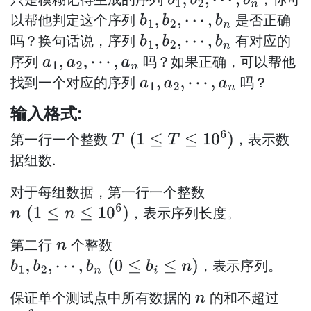
b
1
,
b
2
,
⋯
,
b
n
以帮他判定这个序列
是否正确
b
1
,
b
2
,
⋯
,
b
n
吗？换句话说，序列
有对应的
b
1
,
b
2
,
⋯
,
b
n
序列
吗？如果正确，可以帮他
a
1
,
a
2
,
⋯
,
a
n
找到一个对应的序列
吗？
a
1
,
a
2
,
⋯
,
a
n
输入格式:
第一行一个整数
，表示数
T
(
1
≤
T
≤
10
6
)
据组数.
对于每组数据，第一行一个整数
，表示序列长度。
n
(
1
≤
n
≤
10
6
)
第二行
个整数
n
，表示序列。
b
1
,
b
2
,
⋯
,
b
n
(
0
≤
b
i
≤
n
)
保证单个测试点中所有数据的
的和不超过
n