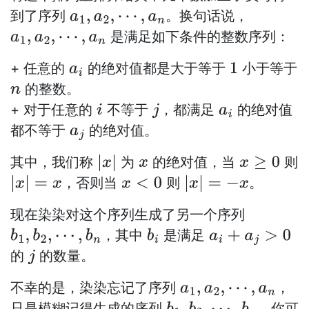
到了序列
。换句话说，
a
1
,
a
2
,
⋯
,
a
n
是满足如下条件的整数序列：
a
1
,
a
2
,
⋯
,
a
n
+ 任意的
的绝对值都是大于等于
小于等于
a
i
1
的整数。
n
+ 对于任意的
不等于
，都满足
的绝对值
i
j
a
i
都不等于
的绝对值。
a
j
其中，我们称
为
的绝对值，当
则
|
x
|
x
x
≥
0
，否则当
则
。
|
x
|
=
x
x
<
0
|
x
|
=
−
x
现在染染对这个序列生成了另一个序列
，其中
是满足
b
1
,
b
2
,
⋯
,
b
n
b
i
a
i
+
a
j
>
0
的
的数量。
j
不幸的是，染染忘记了序列
，
a
1
,
a
2
,
⋯
,
a
n
只是模糊记得生成的序列
，你可