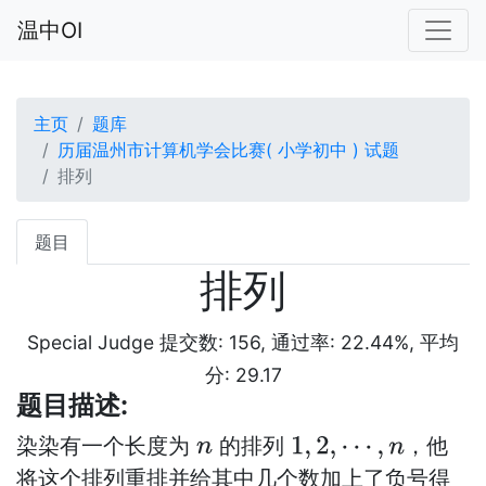
温中OI
主页
题库
历届温州市计算机学会比赛( 小学初中 ) 试题
排列
题目
排列
Special Judge 提交数: 156, 通过率: 22.44%, 平均
分: 29.17
题目描述:
染染有一个长度为
的排列
，他
n
1
,
2
,
⋯
,
n
将这个排列重排并给其中几个数加上了负号得