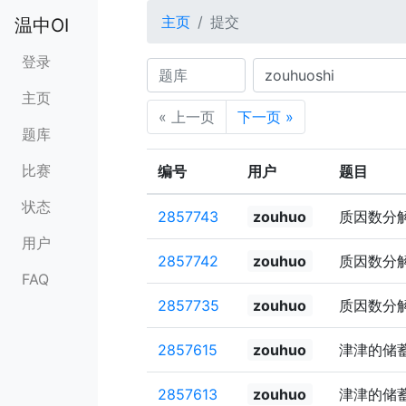
主页
提交
温中OI
登录
题库
用户
题目
语言
状态
主页
« 上一页
下一页 »
题库
比赛
编号
用户
题目
状态
2857743
zouhuo
质因数分
用户
2857742
zouhuo
质因数分
FAQ
2857735
zouhuo
质因数分
2857615
zouhuo
津津的储
2857613
zouhuo
津津的储