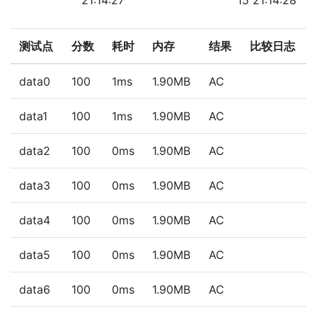
21:14:27
15 21:14:28
测试点
分数
耗时
内存
结果
比较日志
data0
100
1ms
1.90MB
AC
data1
100
1ms
1.90MB
AC
data2
100
0ms
1.90MB
AC
data3
100
0ms
1.90MB
AC
data4
100
0ms
1.90MB
AC
data5
100
0ms
1.90MB
AC
data6
100
0ms
1.90MB
AC