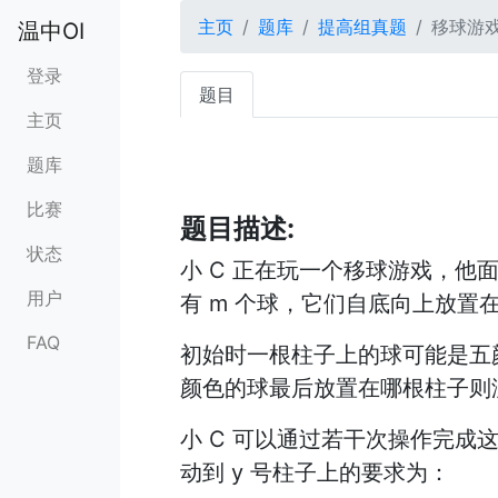
主页
题库
提高组真题
移球游
温中OI
登录
题目
主页
题库
比赛
题目描述:
状态
小 C 正在玩一个移球游戏，他面前
用户
有 m 个球，它们自底向上放置在
FAQ
初始时一根柱子上的球可能是五
颜色的球最后放置在哪根柱子则
小 C 可以通过若干次操作完成
动到 y 号柱子上的要求为：