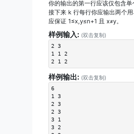
你的输出的第一行应该仅包含单个整
接下来 k 行每行你应输出两个用
应保证 1≤x,y≤n+1 且 x≠y。
样例输入:
(双击复制)
2 3

1 1 2

样例输出:
(双击复制)
6

1 3

2 3

2 3

3 1

3 2
