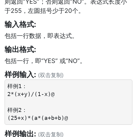
则返回“
YES
”；否则返回“
NO
”。表达式长度小
于
255
，左圆括号少于
20
个。
输入格式:
包括一行数据，即表达式。
输出格式:
包括一行，即“
YES
” 或“
NO
”。
样例输入:
(双击复制)
样例1：

2*(x+y)/(1-x)@

样例2：

样例输出:
(双击复制)