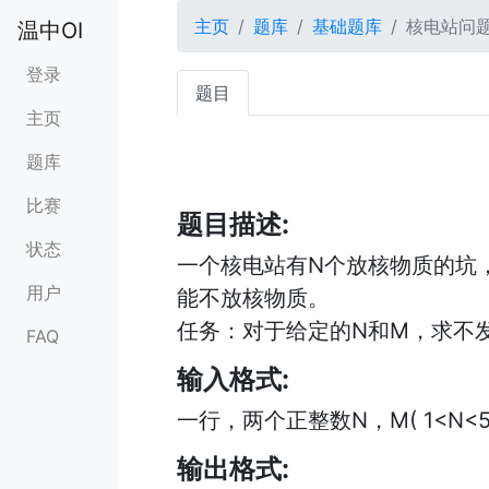
主页
题库
基础题库
核电站问
温中OI
登录
题目
主页
题库
比赛
题目描述:
状态
一个核电站有N个放核物质的坑
用户
能不放核物质。
任务：对于给定的N和M，求不
FAQ
输入格式:
一行，两个正整数N，M( 1<N<5
输出格式: