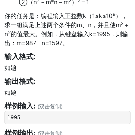
2
2
2
②（
n
－
m*n
－
m
）
＝
1
9
你的任务是：编程输入正整数
k
（
1
≤
k
≤
10
），
2
求一组满足上述两个条件的
m
、
n
，并且使
m
＋
2
n
的值最大。例如，从键盘输入
k=1995
，则输
出：
m=987 n=1597
。
输入格式:
如题
输出格式:
如题
样例输入:
(双击复制)
样例输出:
(双击复制)