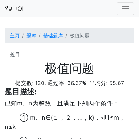
温中OI
主页
题库
基础题库
极值问题
题目
极值问题
提交数: 120, 通过率: 36.67%, 平均分: 55.67
题目描述:
已知
m
、
n
为整数，且满足下列两个条件：
①
m
、
n
∈
{
１，２，…，
k}
，即
1
≤
m
，
n
≤
k