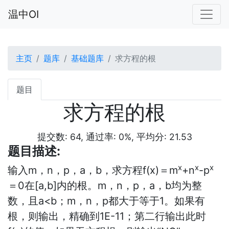
温中OI
主页
题库
基础题库
求方程的根
题目
求方程的根
提交数: 64, 通过率: 0%, 平均分: 21.53
题目描述:
x
x
x
输入m，n，p，a，b，求方程f(x)＝m
+n
-p
＝0在[a,b]内的根。m，n，p，a，b均为整
数，且a<b；m，n，p都大于等于1。如果有
根，则输出，精确到1E-11；第二行输出此时