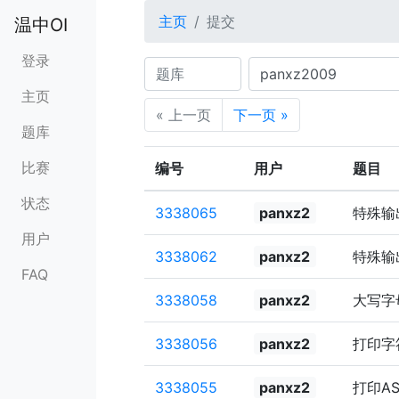
主页
提交
温中OI
登录
题库
用户
题目
语言
状态
主页
« 上一页
下一页 »
题库
比赛
编号
用户
题目
状态
3338065
panxz2
特殊输
用户
3338062
panxz2
特殊输
FAQ
3338058
panxz2
大写字
3338056
panxz2
打印字
3338055
panxz2
打印AS